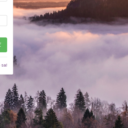
ť
 sa!